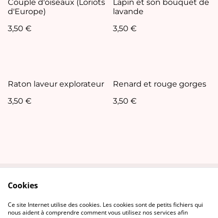
Couple d'oiseaux (Loriots
Lapin et son bouquet de
d'Europe)
lavande
3,50 €
3,50 €
Raton laveur explorateur
Renard et rouge gorges
3,50 €
3,50 €
Cookies
Contact Us
Legal Terms
Privacy Policy
Cookie Policy
Ce site Internet utilise des cookies. Les cookies sont de petits fichiers qui
nous aident à comprendre comment vous utilisez nos services afin